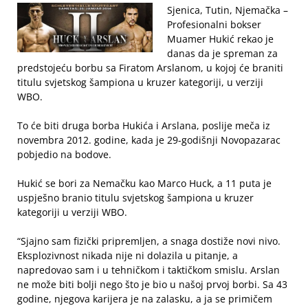
Sjenica, Tutin, Njemačka –
Profesionalni bokser
Muamer Hukić rekao je
danas da je spreman za
predstojeću borbu sa Firatom Arslanom, u kojoj će braniti
titulu svjetskog šampiona u kruzer kategoriji, u verziji
WBO.
To će biti druga borba Hukića i Arslana, poslije meča iz
novembra 2012. godine, kada je 29-godišnji Novopazarac
pobjedio na bodove.
Hukić se bori za Nemačku kao Marco Huck, a 11 puta je
uspješno branio titulu svjetskog šampiona u kruzer
kategoriji u verziji WBO.
“Sjajno sam fizički pripremljen, a snaga dostiže novi nivo.
Eksplozivnost nikada nije ni dolazila u pitanje, a
napredovao sam i u tehničkom i taktičkom smislu. Arslan
ne može biti bolji nego što je bio u našoj prvoj borbi. Sa 43
godine, njegova karijera je na zalasku, a ja se primičem