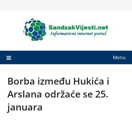
Skip
to
content
Menu
Borba između Hukića i
Arslana održaće se 25.
januara