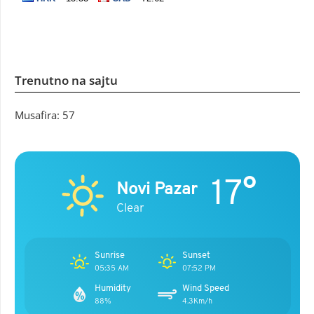
Trenutno na sajtu
Musafira: 57
17°
Novi Pazar
Clear
Sunrise
Sunset
05:35 AM
07:52 PM
Humidity
Wind Speed
88%
4.3Km/h