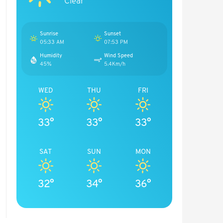
Clear
Sunrise
Sunset
05:33 AM
07:53 PM
Humidity
Wind Speed
45%
5.4Km/h
WED
THU
FRI
33°
33°
33°
SAT
SUN
MON
32°
34°
36°