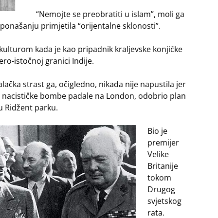
“Nemojte se preobratiti u islam”, moli ga
ponašanju primjetila “orijentalne sklonosti”.
ulturom kada je kao pripadnik kraljevske konjičke
o-istočnoj granici Indije.
čka strast ga, očigledno, nikada nije napustila jer
su nacističke bombe padale na London, odobrio plan
 u Ridžent parku.
Bio je
premijer
Velike
Britanije
tokom
Drugog
svjetskog
rata.