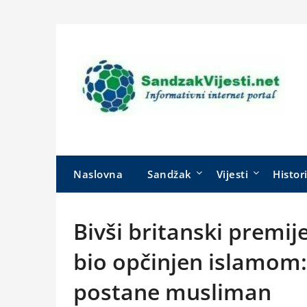
Skip
to
content
Naslovna
Sandžak
Vijesti
Histor
Bivši britanski premij
bio opčinjen islamom: 
postane musliman