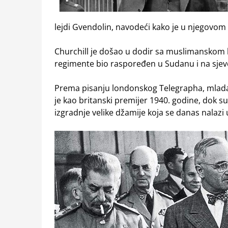
lejdi Gvendolin, navodeći kako je u njegovom 
Churchill je došao u dodir sa muslimanskom k
regimente bio raspoređen u Sudanu i na sjever
Prema pisanju londonskog Telegrapha, mladala
je kao britanski premijer 1940. godine, dok 
izgradnje velike džamije koja se danas nalazi