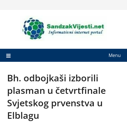
Skip
to
content
Menu
Bh. odbojkaši izborili
plasman u četvrtfinale
Svjetskog prvenstva u
Elblagu