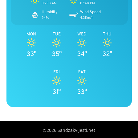
05:38 AM
07:48 PM
Humidity
Wind Speed
94%
4.3Km/h
MON
TUE
WED
THU
33°
35°
34°
32°
FRI
SAT
31°
33°
©2026 SandzakVijesti.net