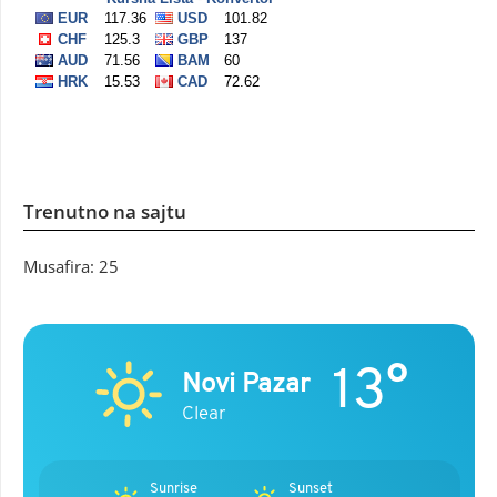
Trenutno na sajtu
Musafira: 25
13°
Novi Pazar
Clear
Sunrise
Sunset