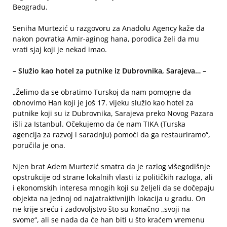
Beogradu.
Seniha Murtezić u razgovoru za Anadolu Agency kaže da
nakon povratka Amir-aginog hana, porodica želi da mu
vrati sjaj koji je nekad imao.
– Služio kao hotel za putnike iz Dubrovnika, Sarajeva… –
„Želimo da se obratimo Turskoj da nam pomogne da
obnovimo Han koji je još 17. vijeku služio kao hotel za
putnike koji su iz Dubrovnika, Sarajeva preko Novog Pazara
išli za Istanbul. Očekujemo da će nam TIKA (Turska
agencija za razvoj i saradnju) pomoći da ga restauriramo“,
poručila je ona.
Njen brat Adem Murtezić smatra da je razlog višegodišnje
opstrukcije od strane lokalnih vlasti iz političkih razloga, ali
i ekonomskih interesa mnogih koji su željeli da se dočepaju
objekta na jednoj od najatraktivnijih lokacija u gradu. On
ne krije sreću i zadovoljstvo što su konačno „svoji na
svome“, ali se nada da će han biti u što kraćem vremenu