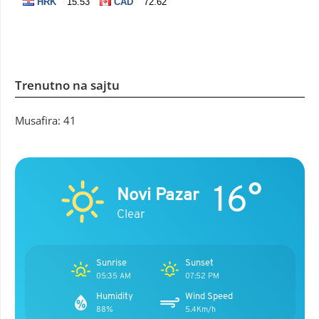
Trenutno na sajtu
Musafira: 41
16°
Novi Pazar
Clear
Sunrise
Sunset
05:35 AM
07:52 PM
Humidity
Wind Speed
88%
5.4Km/h