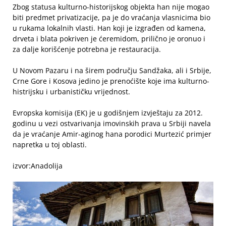
Zbog statusa kulturno-historijskog objekta han nije mogao
biti predmet privatizacije, pa je do vraćanja vlasnicima bio
u rukama lokalnih vlasti. Han koji je izgrađen od kamena,
drveta i blata pokriven je ćeremidom, prilično je oronuo i
za dalje korišćenje potrebna je restauracija.
U Novom Pazaru i na širem području Sandžaka, ali i Srbije,
Crne Gore i Kosova jedino je prenoćište koje ima kulturno-
histrijsku i urbanističku vrijednost.
Evropska komisija (EK) je u godišnjem izvještaju za 2012.
godinu u vezi ostvarivanja imovinskih prava u Srbiji navela
da je vraćanje Amir-aginog hana porodici Murtezić primjer
napretka u toj oblasti.
izvor:Anadolija