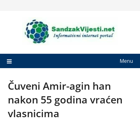
Skip
to
content
Menu
Čuveni Amir-agin han
nakon 55 godina vraćen
vlasnicima