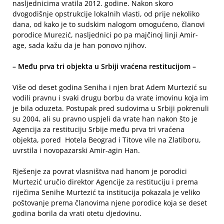
nasljednicima vratila 2012. godine. Nakon skoro
dvogodišnje opstrukcije lokalnih vlasti, od prije nekoliko
dana, od kako je to sudskim nalogom omogućeno, članovi
porodice Murezić, nasljednici po pa majčinoj linji Amir-
age, sada kažu da je han ponovo njihov.
– Među prva tri objekta u Srbiji vraćena restitucijom –
Više od deset godina Seniha i njen brat Adem Murtezić su
vodili pravnu i svaki drugu borbu da vrate imovinu koja im
je bila oduzeta. Postupak pred sudovima u Srbiji pokrenuli
su 2004, ali su pravno uspjeli da vrate han nakon što je
Agencija za restituciju Srbije među prva tri vraćena
objekta, pored Hotela Beograd i Titove vile na Zlatiboru,
uvrstila i novopazarski Amir-agin Han.
Rješenje za povrat vlasništva nad hanom je porodici
Murtezić uručio direktor Agencije za restituciju i prema
riječima Senihe Murtezić ta institucija pokazala je veliko
poštovanje prema članovima njene porodice koja se deset
godina borila da vrati otetu djedovinu.