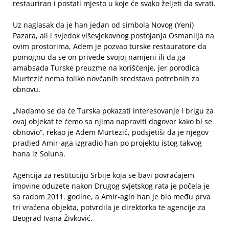
restauriran i postati mjesto u koje će svako željeti da svrati.
Uz naglasak da je han jedan od simbola Novog (Yeni)
Pazara, ali i svjedok viševjekovnog postojanja Osmanlija na
ovim prostorima, Adem je pozvao turske restauratore da
pomognu da se on privede svojoj namjeni ili da ga
amabsada Turske preuzme na korišćenje, jer porodica
Murtezić nema toliko novčanih sredstava potrebnih za
obnovu.
„Nadamo se da će Turska pokazati interesovanje i brigu za
ovaj objekat te ćemo sa njima napraviti dogovor kako bi se
obnovio“, rekao je Adem Murtezić, podsjetiši da je njegov
pradjed Amir-aga izgradio han po projektu istog takvog
hana iz Soluna.
Agencija za restituciju Srbije koja se bavi povraćajem
imovine oduzete nakon Drugog svjetskog rata je počela je
sa radom 2011. godine, a Amir-agin han je bio među prva
tri vraćena objekta, potvrdila je direktorka te agencije za
Beograd Ivana Živković.