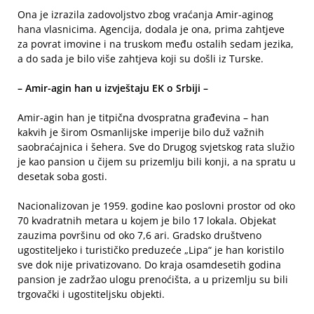
Ona je izrazila zadovoljstvo zbog vraćanja Amir-aginog
hana vlasnicima. Agencija, dodala je ona, prima zahtjeve
za povrat imovine i na truskom među ostalih sedam jezika,
a do sada je bilo više zahtjeva koji su došli iz Turske.
– Amir-agin han u izvještaju EK o Srbiji –
Amir-agin han je titpična dvospratna građevina – han
kakvih je širom Osmanlijske imperije bilo duž važnih
saobraćajnica i šehera. Sve do Drugog svjetskog rata služio
je kao pansion u čijem su prizemlju bili konji, a na spratu u
desetak soba gosti.
Nacionalizovan je 1959. godine kao poslovni prostor od oko
70 kvadratnih metara u kojem je bilo 17 lokala. Objekat
zauzima površinu od oko 7,6 ari. Gradsko društveno
ugostiteljeko i turističko preduzeće „Lipa“ je han koristilo
sve dok nije privatizovano. Do kraja osamdesetih godina
pansion je zadržao ulogu prenoćišta, a u prizemlju su bili
trgovački i ugostiteljsku objekti.