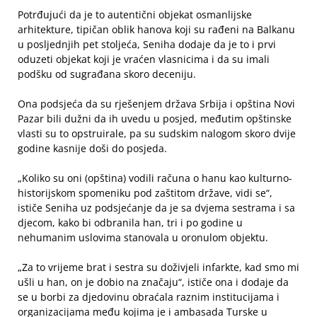
Potrđujući da je to autentični objekat osmanlijske
arhitekture, tipičan oblik hanova koji su rađeni na Balkanu
u posljednjih pet stoljeća, Seniha dodaje da je to i prvi
oduzeti objekat koji je vraćen vlasnicima i da su imali
podšku od sugrađana skoro deceniju.
Ona podsjeća da su rješenjem država Srbija i opština Novi
Pazar bili dužni da ih uvedu u posjed, međutim opštinske
vlasti su to opstruirale, pa su sudskim nalogom skoro dvije
godine kasnije doši do posjeda.
„Koliko su oni (opština) vodili računa o hanu kao kulturno-
historijskom spomeniku pod zaštitom države, vidi se“,
ističe Seniha uz podsjećanje da je sa dvjema sestrama i sa
djecom, kako bi odbranila han, tri i po godine u
nehumanim uslovima stanovala u oronulom objektu.
„Za to vrijeme brat i sestra su doživjeli infarkte, kad smo mi
ušli u han, on je dobio na značaju“, ističe ona i dodaje da
se u borbi za djedovinu obraćala raznim institucijama i
organizacijama među kojima je i ambasada Turske u