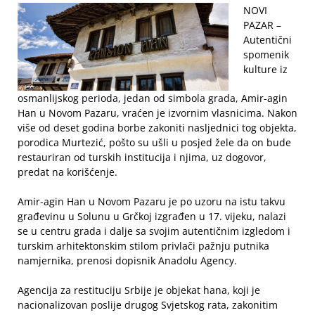
NOVI
PAZAR –
Autentični
spomenik
kulture iz
osmanlijskog perioda, jedan od simbola grada, Amir-agin
Han u Novom Pazaru, vraćen je izvornim vlasnicima. Nakon
više od deset godina borbe zakoniti nasljednici tog objekta,
porodica Murtezić, pošto su ušli u posjed žele da on bude
restauriran od turskih institucija i njima, uz dogovor,
predat na korišćenje.
Amir-agin Han u Novom Pazaru je po uzoru na istu takvu
građevinu u Solunu u Grčkoj izgrađen u 17. vijeku, nalazi
se u centru grada i dalje sa svojim autentičnim izgledom i
turskim arhitektonskim stilom privlači pažnju putnika
namjernika, prenosi dopisnik Anadolu Agency.
Agencija za restituciju Srbije je objekat hana, koji je
nacionalizovan poslije drugog Svjetskog rata, zakonitim