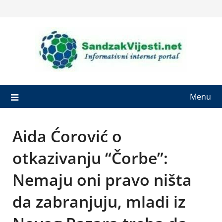
Skip
to
content
Menu
Aida Ćorović o
otkazivanju “Čorbe”:
Nemaju oni pravo ništa
da zabranjuju, mladi iz