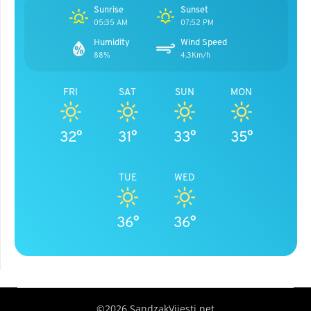
Sunrise
Sunset
05:35 AM
07:52 PM
Humidity
Wind Speed
88%
4.3Km/h
FRI
SAT
SUN
MON
32°
31°
33°
35°
TUE
WED
36°
36°
©2026 SandzakVijesti.net