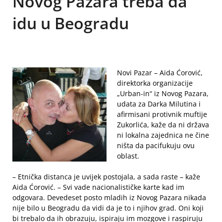
Novog Pazara treba da
idu u Beogradu
Novi Pazar – Aida Ćorović,
direktorka organizacije
„Urban-in“ iz Novog Pazara,
udata za Darka Milutina i
afirmisani protivnik muftije
Zukorlića, kaže da ni država
ni lokalna zajednica ne čine
ništa da pacifukuju ovu
oblast.
– Etnička distanca je uvijek postojala, a sada raste – kaže
Aida Ćorović. – Svi vade nacionalističke karte kad im
odgovara. Devedeset posto mladih iz Novog Pazara nikada
nije bilo u Beogradu da vidi da je to i njihov grad. Oni koji
bi trebalo da ih obrazuju, ispiraju im mozgove i raspiruju