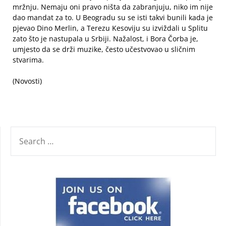
mržnju. Nemaju oni pravo ništa da zabranjuju, niko im nije
dao mandat za to. U Beogradu su se isti takvi bunili kada je
pjevao Dino Merlin, a Terezu Kesoviju su izviždali u Splitu
zato što je nastupala u Srbiji. Nažalost, i Bora Čorba je,
umjesto da se drži muzike, često učestvovao u sličnim
stvarima.
(Novosti)
SEARCH
FOR: